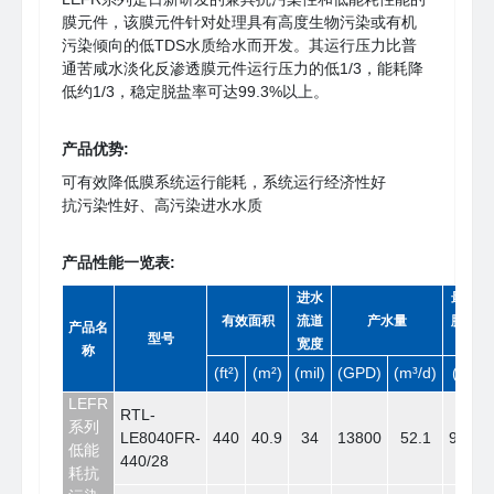
膜元件，该膜元件针对处理具有高度生物污染或有机
污染倾向的低TDS水质给水而开发。其运行压力比普
通苦咸水淡化反渗透膜元件运行压力的低1/3，能耗降
低约1/3，稳定脱盐率可达99.3%以上。
产品优势:
可有效降低膜系统运行能耗，系统运行经济性好
抗污染性好、高污染进水水质
产品性能一览表:
进水
最低
有效面积
流道
产水量
脱盐
产品名
型号
宽度
率
称
(ft²)
(m²)
(mil)
(GPD)
(m³/d)
(%)
LEFR
RTL-
系列
LE8040FR-
440
40.9
34
13800
52.1
99.3
低能
440/28
耗抗