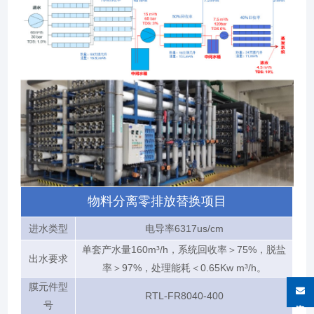
物料分离零排放替换项目
进水类型
电导率6317us/cm
单套产水量160m³/h，系统回收率＞75%，脱盐
出水要求
率＞97%，处理能耗＜0.65Kw m³/h。
膜元件型
RTL-FR8040-400
在线咨询
号